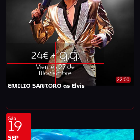
24€ + G.G.
Viernes 27 de
Noviembre
22:00
EMILIO SANTORO as Elvis
19
Sáb
SEP