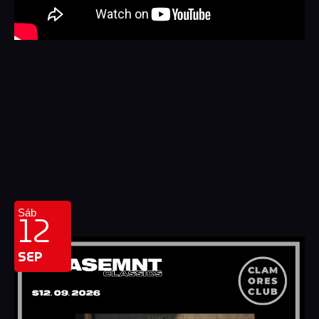
12
Sáb
SEP