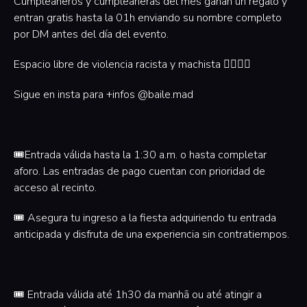
Cumpleañeros y cumpleañeras del més ganan un regalo y
entran gratis hasta la 01h enviando su nombre completo
por DM antes del día del evento.
Espacio libre de violencia racista y machista ✊🏾🏳️‍🌈
Sigue en insta para +infos @baile.mad
🎟️Entrada válida hasta la 1:30 a.m. o hasta completar
aforo. Las entradas de pago cuentan con prioridad de
acceso al recinto.
🎟️ Asegura tu ingreso a la fiesta adquiriendo tu entrada
anticipada y disfruta de una experiencia sin contratiempos.
🎟️ Entrada válida até 1h30 da manhã ou até atingir a