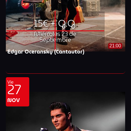
15€ + G.G.
Miércoles 23 de
Septiembre
21:00
Edgar Oceransky (Cantautor)
27
Vie
NOV