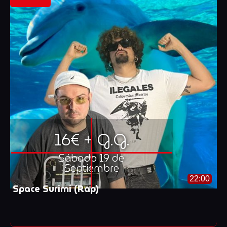
16€ + G.G.
Sábado 19 de
Septiembre
22:00
Space Surimi (Rap)