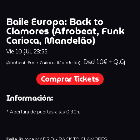
Baile Europa: Back to
Clamores (Afrobeat, Funk
Carioca, Mandelão)
Vie
10
JUL
23:55
Dsd 10€ + G.G
(Afrobeat, Funk Carioca, Mandelão)
Comprar Tickets
Información:
* Apertura de puertas a las 0:30h.
𝕭aile 𝕰uropa MADRID - BACK TO CLAMORES