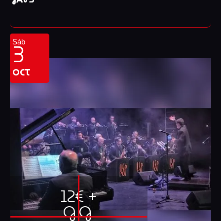
3
Sáb
OCT
12€ +
G.G.