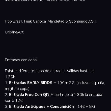
Pop Brasil, Funk Carioca, Mandelão & SubmundoDJS |
Urban&Art
Entradas con copa:
Existen diferente tipos de entradas, válidas hasta las
1:30h.
1.
Entradas EARLY BIRDS
= 10€ + G.G. (incluye caipiriña,
mojito o copa)
2.
Entrada Free Con QR
: A partir de la 1:30h la entrada
son a 12€.
3.
Entrada Anticipada + Consumición
= 14€ + G.G