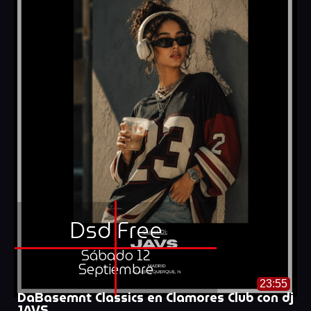
Dsd Free
Sábado 12
Septiembre
23:55
DaBasemnt Classics en Clamores Club con dj
JAVS