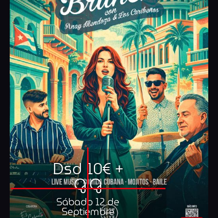
Dsd 10€ +
G.G
Sábado 12 de
Septiembre