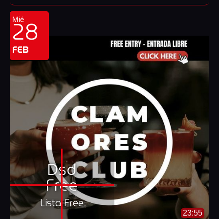
28
Mié
FEB
Dsd
Free
Lista Free
23:55