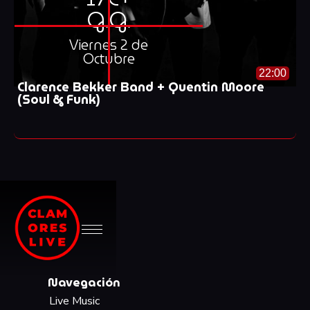
G.G.
Viernes 2 de
Octubre
22:00
Clarence Bekker Band + Quentin Moore
(Soul & Funk)
Navegación
Live Music