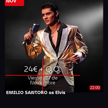
NOV
24€ + G.G.
Viernes 27 de
Noviembre
22:00
EMILIO SANTORO as Elvis