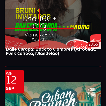
Dsd 10€ +
G.G
Viernes 28 de
Agosto
23:55
Baile Europa: Back to Clamores (Afrobeat,
Funk Carioca, Mandelão)
12
Sáb
SEP