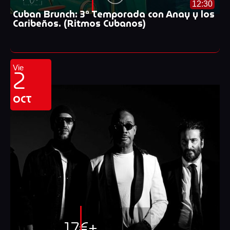
12:30
Cuban Brunch: 3ª Temporada con Anay y los
Caribeños. (Ritmos Cubanos)
2
Vie
OCT
17€+