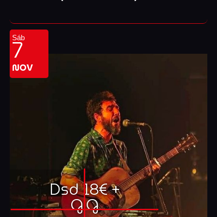
7
Sáb
NOV
Dsd 18€ +
G.G