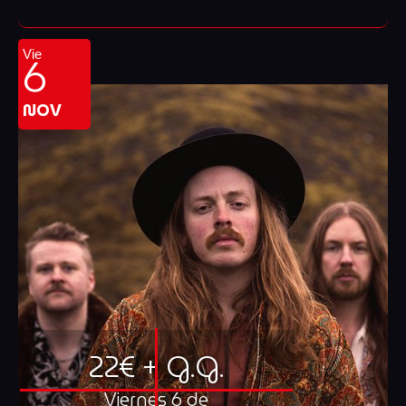
6
Vie
NOV
22€ + G.G.
Viernes 6 de