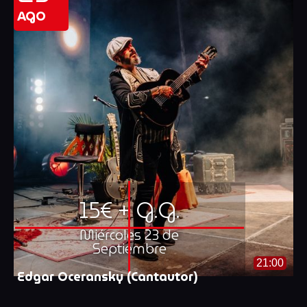
AGO
15€ + G.G.
Miércoles 23 de
Septiembre
21:00
Edgar Oceransky (Cantautor)