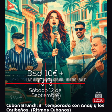
Dsd 10€ +
G.G
Sábado 12 de
Septiembre
12:30
Cuban Brunch: 3ª Temporada con Anay y los
Caribeños. (Ritmos Cubanos)