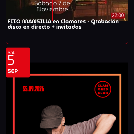
Sábado 7 de
Noviembre
22:00
FITO MANSILLA en Clamores - Grabación
disco en directo + invitados
5
Sáb
SEP