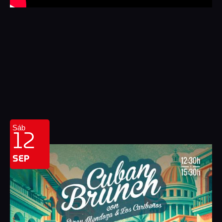
12
Sáb
SEP