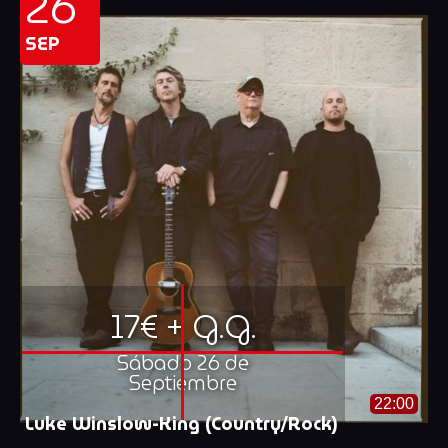
26
SEP
17€ + G.G.
Sábado 26 de
Septiembre
22:00
Luke Winslow-King (Country/Rock)