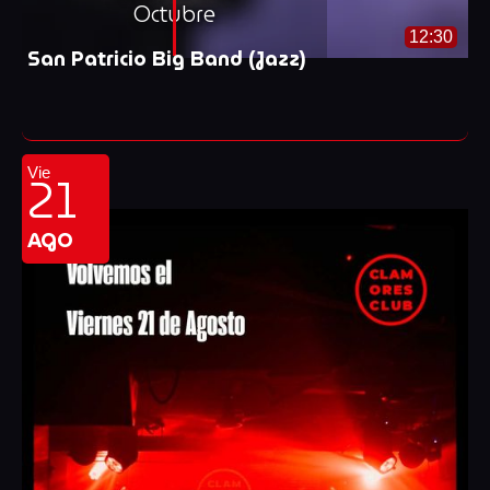
Octubre
12:30
San Patricio Big Band (Jazz)
21
Vie
AGO