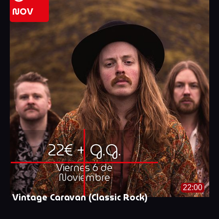
NOV
22€ + G.G.
Viernes 6 de
Noviembre
22:00
Vintage Caravan (Classic Rock)