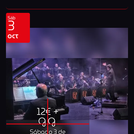
3
Sáb
OCT
12€ +
G.G.
Sábado 3 de