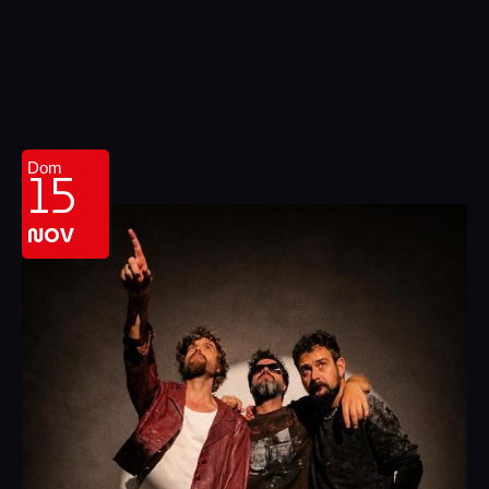
15
Dom
NOV