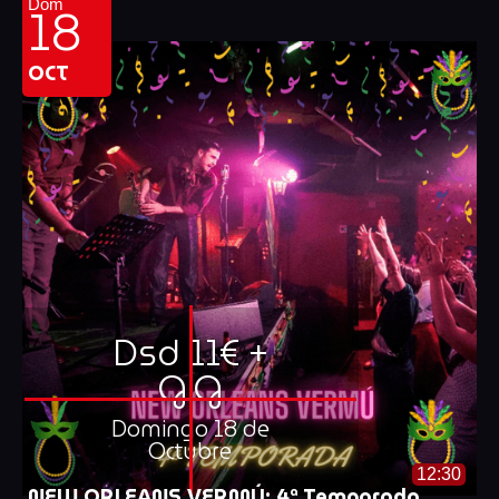
18
Dom
OCT
Dsd 11€ +
G.G
Domingo 18 de
Octubre
12:30
NEW ORLEANS VERMÚ: 4ª Temporada