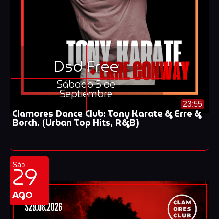
Dsd Free
Sábado 5 de
Septiembre
23:55
Clamores Dance Club: Tony Karate & Erre &
Borch. (Urban Top Hits, R&B)
29
Sáb
AGO