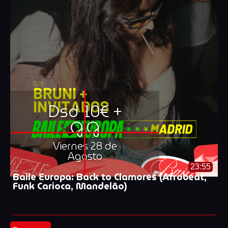
Dsd 10€ +
G.G
Viernes 28 de
Agosto
23:55
Baile Europa: Back to Clamores (Afrobeat,
Funk Carioca, Mandelão)