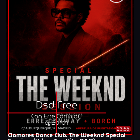
Dsd Free
Con Erre Conway
& Borch
23:55
Clamores Dance Club. The Weeknd Special