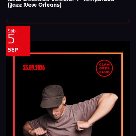
(Jazz New Orleans)
5
Sáb
SEP