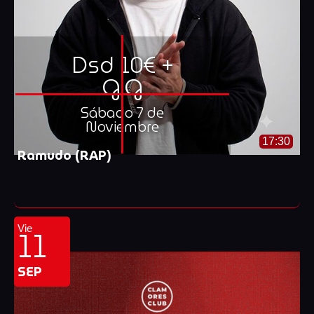
Dsd 10€ +
G.G
Sábado 7 de
Noviembre
17:30
Ramudo (RAP)
11
Vie
SEP