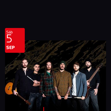
5
Sáb
SEP