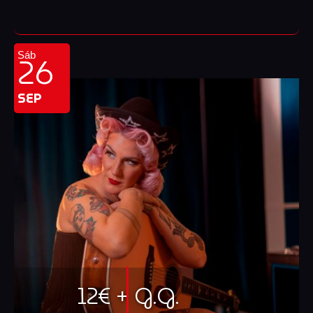
26
Sáb
SEP
12€ + G.G.