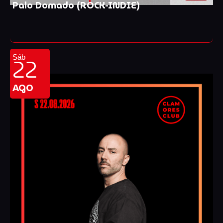
Palo Domado (ROCK-INDIE)
22
Sáb
AGO