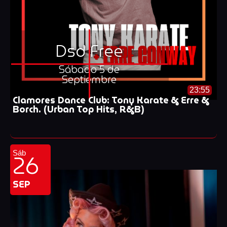
Dsd Free
Sábado 5 de
Septiembre
23:55
Clamores Dance Club: Tony Karate & Erre &
Borch. (Urban Top Hits, R&B)
26
Sáb
SEP