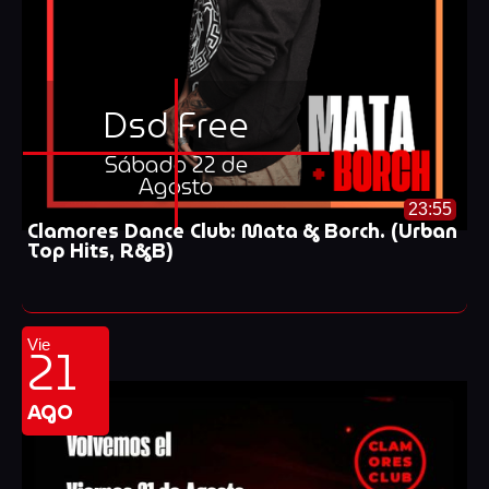
Dsd Free
Sábado 22 de
Agosto
23:55
Clamores Dance Club: Mata & Borch. (Urban
Top Hits, R&B)
21
Vie
AGO