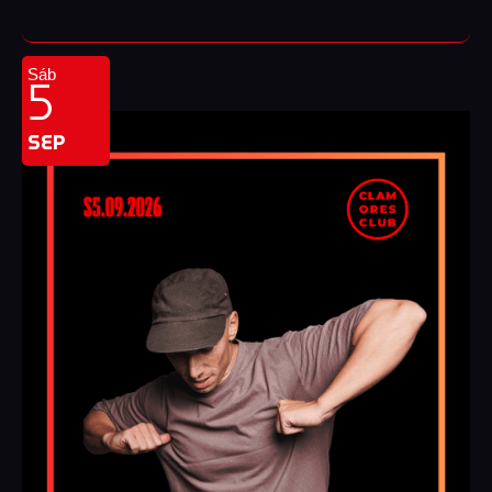
5
Sáb
SEP