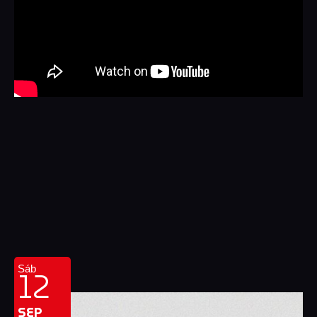
12
Sáb
SEP