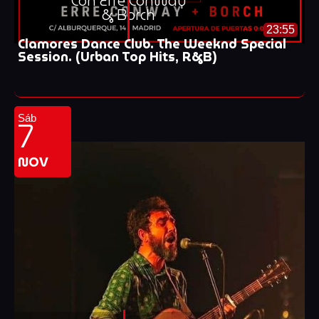
Con Erre Conway
& Borch
23:55
Clamores Dance Club. The Weeknd Special
Session. (Urban Top Hits, R&B)
7
Sáb
NOV