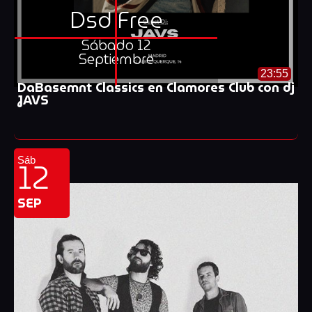
Dsd Free
Sábado 12
Septiembre
23:55
DaBasemnt Classics en Clamores Club con dj
JAVS
12
Sáb
SEP