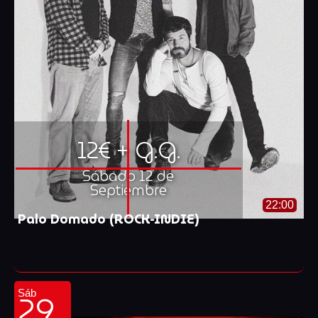
12€ + G.G.
Sábado 12 de
Septiembre
22:00
Palo Domado (ROCK-INDIE)
29
Sáb