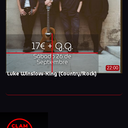
17€ + G.G.
Sábado 26 de
Septiembre
22:00
Luke Winslow-King (Country/Rock)