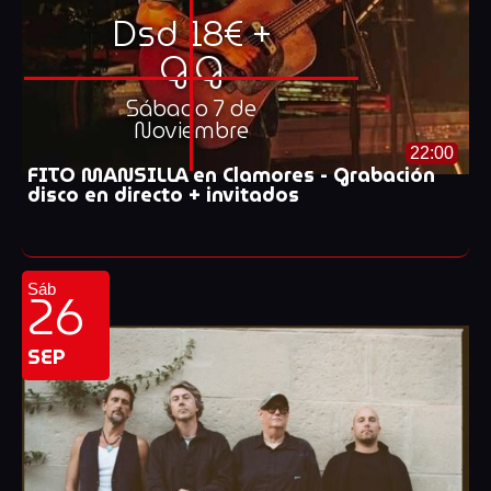
Dsd 18€ +
G.G
Sábado 7 de
Noviembre
22:00
FITO MANSILLA en Clamores - Grabación
disco en directo + invitados
26
Sáb
SEP