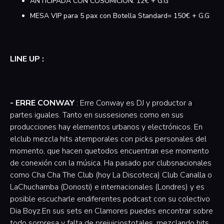
ANTICIPADA CON COSUMICIÓN: 12€ + G.G
MESA VIP para 5 pax con Botella Standard= 150€ + G.G
LINE UP :
- ERRE CONWAY
: Erre Conway es DJ y productor a
partes iguales. Tanto en sussesiones como en sus
producciones hay elementos urbanos y electrónicos. En
elclub mezcla hits atemporales con picks personales del
momento, que hacen quetodos encuentran ese momento
de conexión con la música. Ha pasado por clubsnacionales
como Cha Cha The Club (hoy La Discoteca) Club Canalla o
LaChuchamba (Donosti) e internacionales (Londres) y es
posible escucharle endiferentes podcast con su colectivo
Dia Boyz.En sus sets en Clamores puedes encontrar sobre
todo sorpresa y falta de prejuiciostotales, mezclando hits