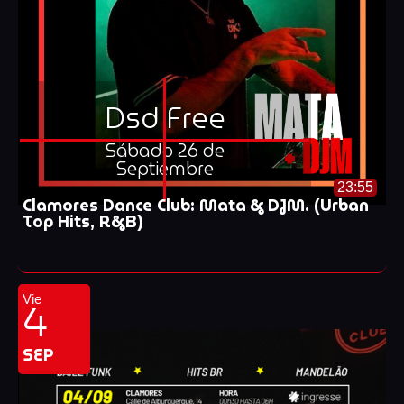
Dsd Free
Sábado 26 de
Septiembre
23:55
Clamores Dance Club: Mata & DJM. (Urban
Top Hits, R&B)
4
Vie
SEP