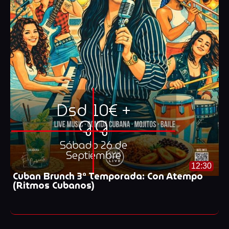
Dsd 10€ +
G.G
Sábado 26 de
Septiembre
12:30
Cuban Brunch 3ª Temporada: Con Atempo
(Ritmos Cubanos)