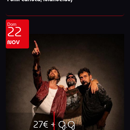
22
Dom
NOV
27€ + G.G