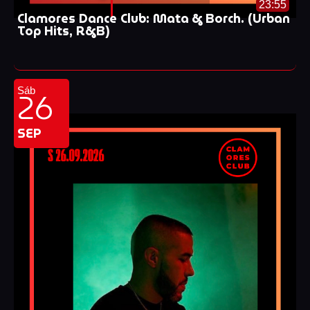
23:55
Clamores Dance Club: Mata & Borch. (Urban
Top Hits, R&B)
26
Sáb
SEP