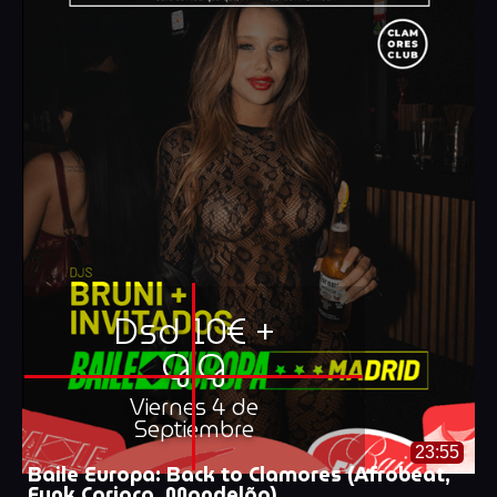
Dsd 10€ +
G.G
Viernes 4 de
Septiembre
23:55
Baile Europa: Back to Clamores (Afrobeat,
Funk Carioca, Mandelão)