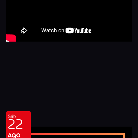
22
Sáb
AGO